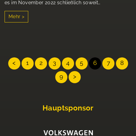
es im November 2022 schließlich soweit…
Mehr >
<
1
2
3
4
5
6
7
8
9
>
Hauptsponsor