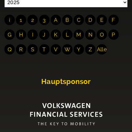
¡
1
2
3
A
B
C
D
E
F
G
H
I
J
K
L
M
N
O
P
Q
R
S
T
V
W
Y
Z
Alle
Hauptsponsor