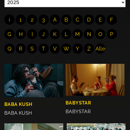
¡
1
2
3
A
B
C
D
E
F
G
H
I
J
K
L
M
N
O
P
Q
R
S
T
V
W
Y
Z
Alle
BABYSTAR
BABA KUSH
BABYSTAR
BABA KUSH