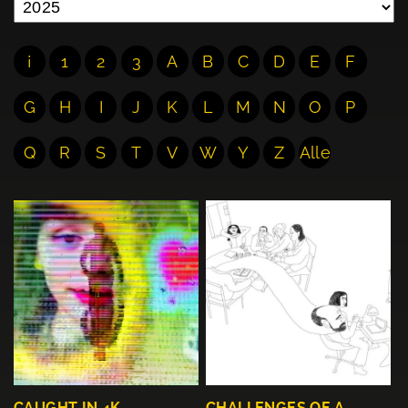
¡
1
2
3
A
B
C
D
E
F
G
H
I
J
K
L
M
N
O
P
Q
R
S
T
V
W
Y
Z
Alle
CAUGHT IN 4K
CHALLENGES OF A