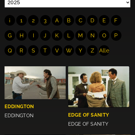
¡
1
2
3
A
B
C
D
E
F
G
H
I
J
K
L
M
N
O
P
Q
R
S
T
V
W
Y
Z
Alle
EDDINGTON
EDGE OF SANITY
EDDINGTON
EDGE OF SANITY