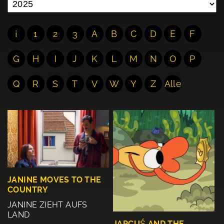
¡
1
2
3
A
B
C
D
E
F
G
H
I
J
K
L
M
N
O
P
Q
R
S
T
V
W
Y
Z
Alle
JANINE MOVES TO THE
COUNTRY
JANINE ZIEHT AUFS
LAND
JAPCUŚ AND THE