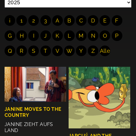
¡
1
2
3
A
B
C
D
E
F
G
H
I
J
K
L
M
N
O
P
Q
R
S
T
V
W
Y
Z
Alle
JANINE MOVES TO THE
COUNTRY
JANINE ZIEHT AUFS
LAND
JAPCUŚ AND THE