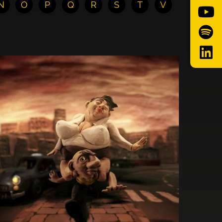
N
O
P
Q
R
S
T
V