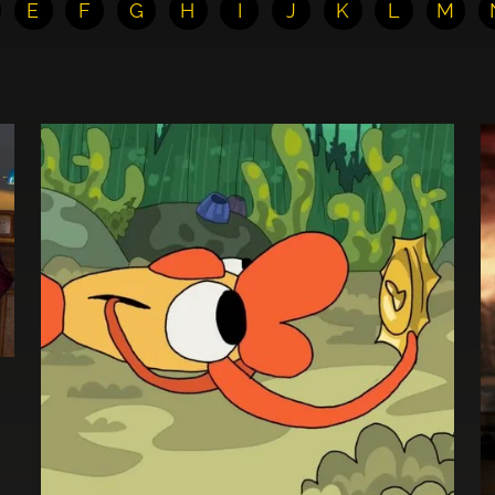
E
F
G
H
I
J
K
L
M