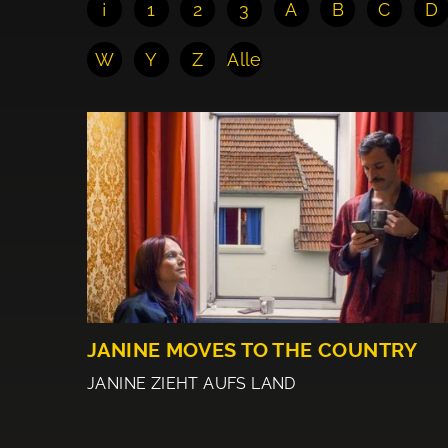
¡
1
2
3
A
B
C
D
W
Y
Z
Alle
JANINE MOVES TO THE COUNTRY
JANINE ZIEHT AUFS LAND