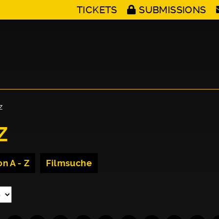
TICKETS
SUBMISSIONS
Z
Z
n A - Z
Filmsuche