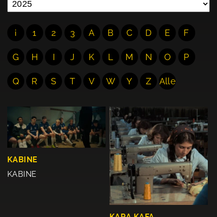
¡
1
2
3
A
B
C
D
E
F
G
H
I
J
K
L
M
N
O
P
Q
R
S
T
V
W
Y
Z
Alle
KABINE
KABINE
KARA KAFA