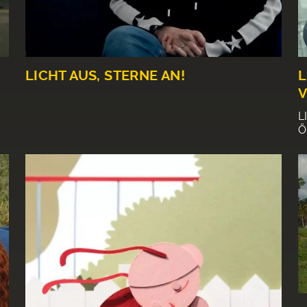
LICHT AUS, STERNE AN!
L
V
L
O