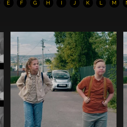
E
F
G
H
I
J
K
L
M