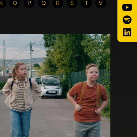
N
O
P
Q
R
S
T
V