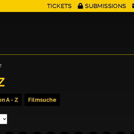
TICKETS
SUBMISSIONS
Z
Z
n A - Z
Filmsuche