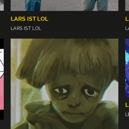
LARS IST LOL
L
LARS IST LOL
L
L
L