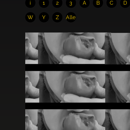
¡
1
2
3
A
B
C
D
W
Y
Z
Alle