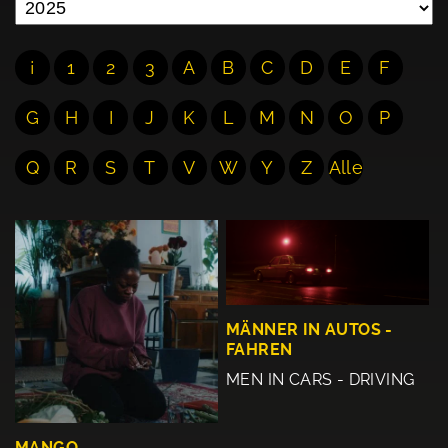
¡
1
2
3
A
B
C
D
E
F
G
H
I
J
K
L
M
N
O
P
Q
R
S
T
V
W
Y
Z
Alle
MÄNNER IN AUTOS -
FAHREN
MEN IN CARS - DRIVING
MANGO