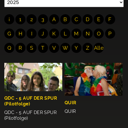
¡
1
2
3
A
B
C
D
E
F
G
H
I
J
K
L
M
N
O
P
Q
R
S
T
V
W
Y
Z
Alle
QDC - 5 AUF DER SPUR
QUIR
(Pilotfolge)
QUIR
QDC - 5 AUF DER SPUR
(Pilotfolge)