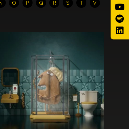
N
O
P
Q
R
S
T
V