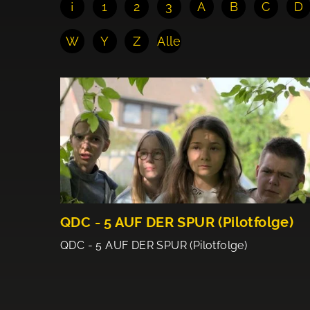
¡
1
2
3
A
B
C
D
W
Y
Z
Alle
QDC - 5 AUF DER SPUR (Pilotfolge)
QDC - 5 AUF DER SPUR (Pilotfolge)