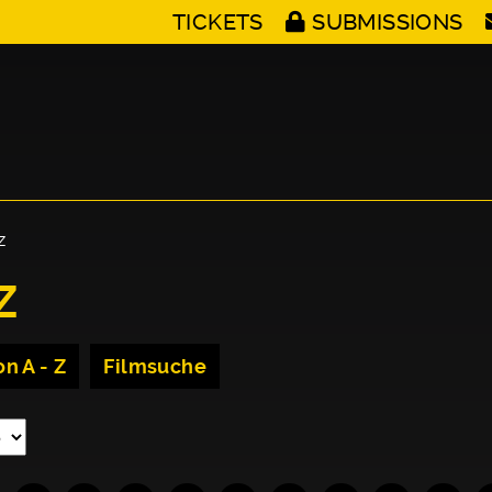
TICKETS
SUBMISSIONS
Z
Z
n A - Z
Filmsuche