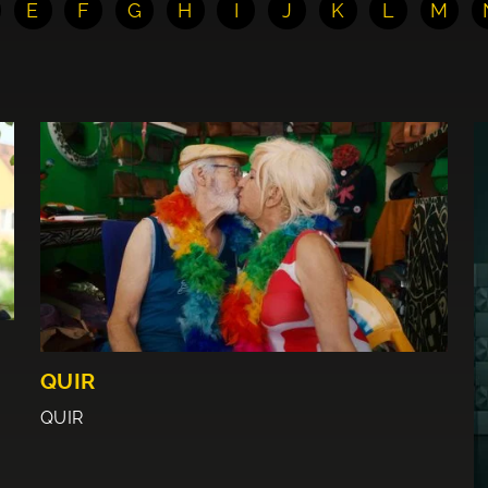
E
F
G
H
I
J
K
L
M
QUIR
QUIR