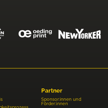
Partner
is
Sponsor:innen und
Förder:innen
gkeitsprozess