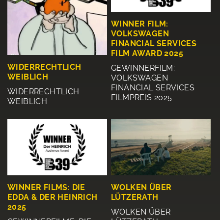
WINNER FILM:
VOLKSWAGEN
FINANCIAL SERVICES
FILM AWARD 2025
WIDERRECHTLICH
GEWINNERFILM:
WEIBLICH
VOLKSWAGEN
FINANCIAL SERVICES
WIDERRECHTLICH
FILMPREIS 2025
WEIBLICH
WINNER FILMS: DIE
WOLKEN ÜBER
EDDA & DER HEINRICH
LÜTZERATH
2025
WOLKEN ÜBER