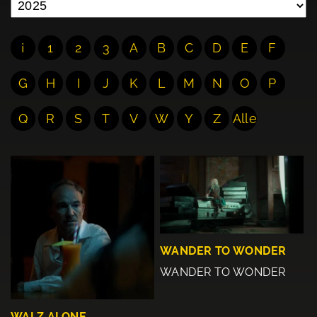
¡
1
2
3
A
B
C
D
E
F
G
H
I
J
K
L
M
N
O
P
Q
R
S
T
V
W
Y
Z
Alle
WANDER TO WONDER
WANDER TO WONDER
WALZ ALONE