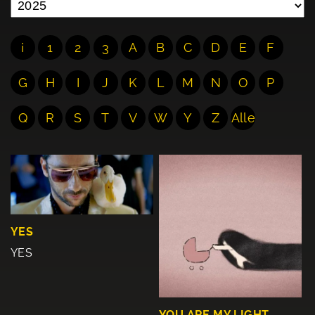
¡
1
2
3
A
B
C
D
E
F
G
H
I
J
K
L
M
N
O
P
Q
R
S
T
V
W
Y
Z
Alle
YES
YES
YOU ARE MY LIGHT