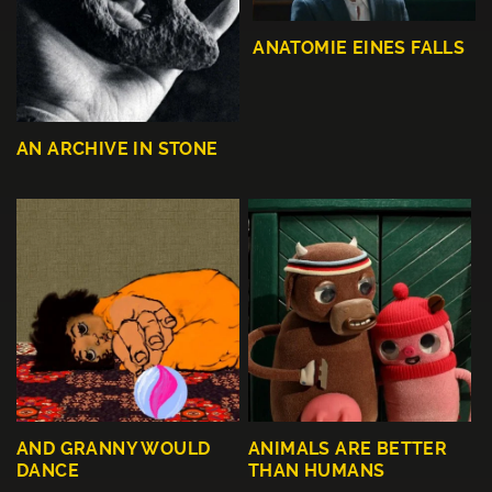
ANATOMIE EINES FALLS
AN ARCHIVE IN STONE
AND GRANNY WOULD
ANIMALS ARE BETTER
DANCE
THAN HUMANS