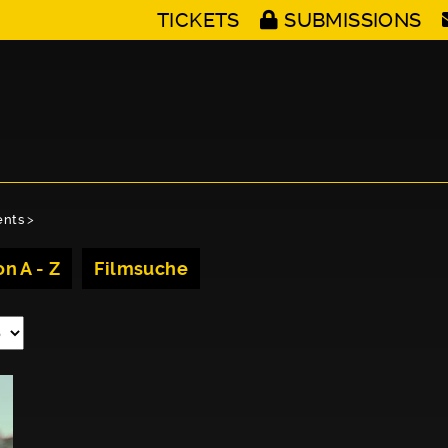
TICKETS
SUBMISSIONS
ents
>
n A - Z
Filmsuche