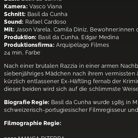
Kamera:
Vasco Viana
Schnitt:
Basil da Cunha
Sound:
Rafael Cardoso
Mit:
Jason Varela, Camila Diniz, Bewohner:innen 
Produktion:
Basil da Cunha, Edgar Medina
Produktionsfirma:
Arquipélago Filmes
24 min, Farbe
Nach einer brutalen Razzia in einer armen Nachba
siebenjähriges Mädchen nach ihrem vermissten äl
kürzlich entlassener Ex-Häftling fernab der Krimi
dieser beiden wird sich auf die schlimmste Weis
Biografie Regie:
Basil da Cunha wurde 1985 in Mo
schweizerisch-portugiesischer Filmregisseur un
Filmographie Regie: