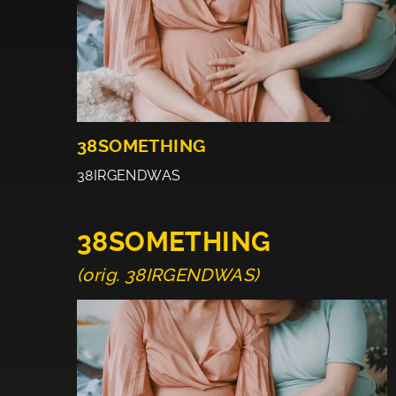
38SOMETHING
38IRGENDWAS
38SOMETHING
(orig. 38IRGENDWAS)