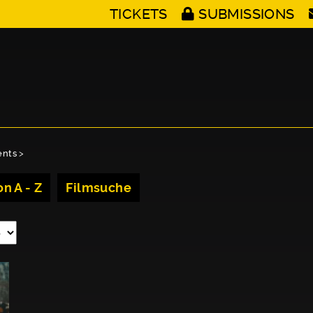
TICKETS
SUBMISSIONS
ents
>
n A - Z
Filmsuche