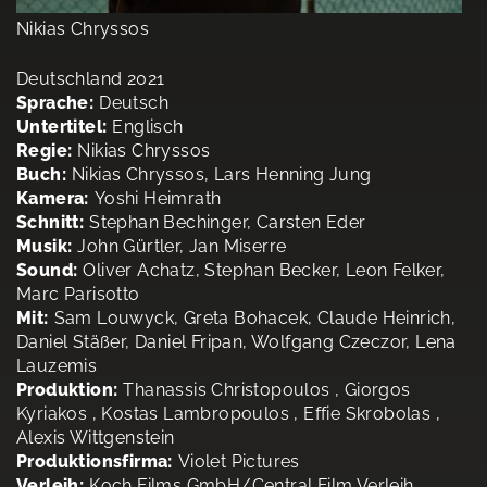
Nikias Chryssos
Deutschland 2021
Sprache:
Deutsch
Untertitel:
Englisch
Regie:
Nikias Chryssos
Buch:
Nikias Chryssos, Lars Henning Jung
Kamera:
Yoshi Heimrath
Schnitt:
Stephan Bechinger, Carsten Eder
Musik:
John Gürtler, Jan Miserre
Sound:
Oliver Achatz, Stephan Becker, Leon Felker,
Marc Parisotto
Mit:
Sam Louwyck, Greta Bohacek, Claude Heinrich,
Daniel Stäßer, Daniel Fripan, Wolfgang Czeczor, Lena
Lauzemis
Produktion:
Thanassis Christopoulos , Giorgos
Kyriakos , Kostas Lambropoulos , Effie Skrobolas ,
Alexis Wittgenstein
Produktionsfirma:
Violet Pictures
Verleih:
Koch Films GmbH/Central Film Verleih