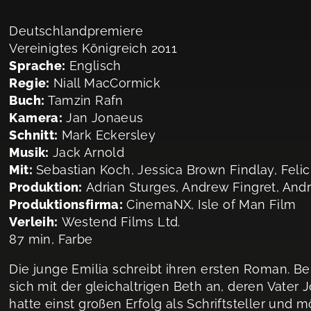
Deutschlandpremiere
Vereinigtes Königreich 2011
Sprache:
Englisch
Regie:
Niall MacCormick
Buch:
Tamzin Rafn
Kamera:
Jan Jonaeus
Schnitt:
Mark Eckersley
Musik:
Jack Arnold
Mit:
Sebastian Koch, Jessica Brown Findlay, Felic
Produktion:
Adrian Sturges, Andrew Fingret, Andr
Produktionsfirma:
CinemaNX, Isle of Man Film
Verleih:
Westend Films Ltd.
87 min, Farbe
Die junge Emilia schreibt ihren ersten Roman. B
sich mit der gleichaltrigen Beth an, deren Vater J
hatte einst großen Erfolg als Schriftsteller und m