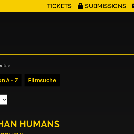
TICKETS
SUBMISSIONS
ents
>
n A - Z
Filmsuche
THAN HUMANS