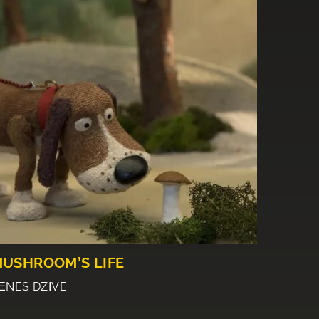
USHROOM’S LIFE
ĒNES DZĪVE