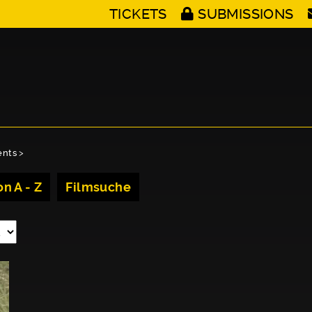
TICKETS
SUBMISSIONS
ents
>
n A - Z
Filmsuche