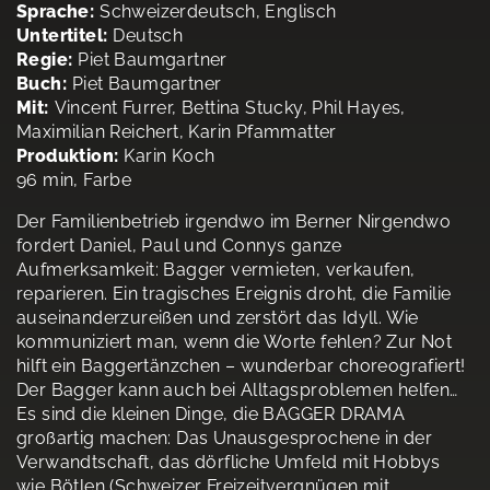
Sprache:
Schweizerdeutsch, Englisch
Untertitel:
Deutsch
Regie:
Piet Baumgartner
Buch:
Piet Baumgartner
Mit:
Vincent Furrer, Bettina Stucky, Phil Hayes,
Maximilian Reichert, Karin Pfammatter
Produktion:
Karin Koch
96 min, Farbe
Der Familienbetrieb irgendwo im Berner Nirgendwo
fordert Daniel, Paul und Connys ganze
Aufmerksamkeit: Bagger vermieten, verkaufen,
reparieren. Ein tragisches Ereignis droht, die Familie
auseinanderzureißen und zerstört das Idyll. Wie
kommuniziert man, wenn die Worte fehlen? Zur Not
hilft ein Baggertänzchen – wunderbar choreografiert!
Der Bagger kann auch bei Alltagsproblemen helfen…
Es sind die kleinen Dinge, die BAGGER DRAMA
großartig machen: Das Unausgesprochene in der
Verwandtschaft, das dörfliche Umfeld mit Hobbys
wie Bötlen (Schweizer Freizeitvergnügen mit