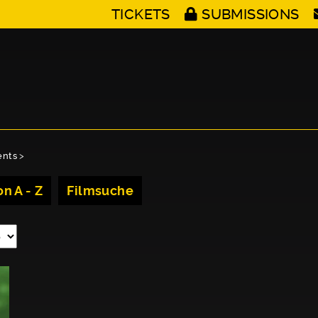
TICKETS
SUBMISSIONS
ents
>
n A - Z
Filmsuche