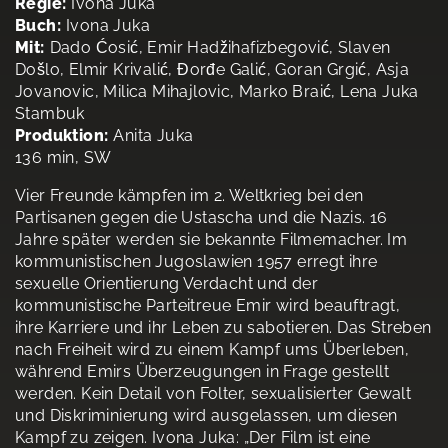
Regie:
Ivona Juka
Buch:
Ivona Juka
Mit:
Dado Ćosić, Emir Hadžihafizbegović, Slaven
Došlo, Elmir Krivalić, Đorđe Galić, Goran Grgić, Asja
Jovanovic, Milica Mihajlovic, Marko Braić, Lena Juka
Stambuk
Produktion:
Anita Juka
136 min, SW
Vier Freunde kämpfen im 2. Weltkrieg bei den
Partisanen gegen die Ustascha und die Nazis. 16
Jahre später werden sie bekannte Filmemacher. Im
kommunistischen Jugoslawien 1957 erregt ihre
sexuelle Orientierung Verdacht und der
kommunistische Parteitreue Emir wird beauftragt,
ihre Karriere und ihr Leben zu sabotieren. Das Streben
nach Freiheit wird zu einem Kampf ums Überleben,
während Emirs Überzeugungen in Frage gestellt
werden. Kein Detail von Folter, sexualisierter Gewalt
und Diskriminierung wird ausgelassen, um diesen
Kampf zu zeigen. Ivona Juka: „Der Film ist eine