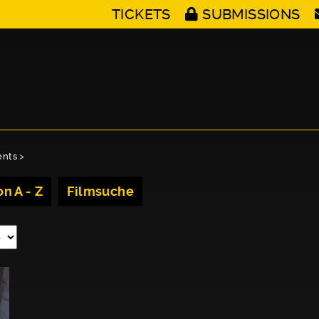
TICKETS
SUBMISSIONS
ents
>
n A - Z
Filmsuche