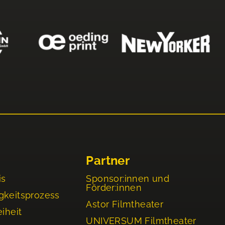
Partner
is
Sponsor:innen und
Förder:innen
gkeitsprozess
Astor Filmtheater
eiheit
UNIVERSUM Filmtheater