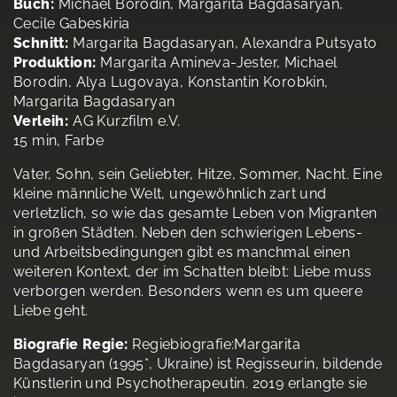
Buch:
Michael Borodin, Margarita Bagdasaryan,
Cecile Gabeskiria
Schnitt:
Margarita Bagdasaryan, Alexandra Putsyato
Produktion:
Margarita Amineva-Jester, Michael
Borodin, Alya Lugovaya, Konstantin Korobkin,
Margarita Bagdasaryan
Verleih:
AG Kurzfilm e.V.
15 min, Farbe
Vater, Sohn, sein Geliebter, Hitze, Sommer, Nacht. Eine
kleine männliche Welt, ungewöhnlich zart und
verletzlich, so wie das gesamte Leben von Migranten
in großen Städten. Neben den schwierigen Lebens-
und Arbeitsbedingungen gibt es manchmal einen
weiteren Kontext, der im Schatten bleibt: Liebe muss
verborgen werden. Besonders wenn es um queere
Liebe geht.
Biografie Regie:
Regiebiografie:Margarita
Bagdasaryan (1995*, Ukraine) ist Regisseurin, bildende
Künstlerin und Psychotherapeutin. 2019 erlangte sie