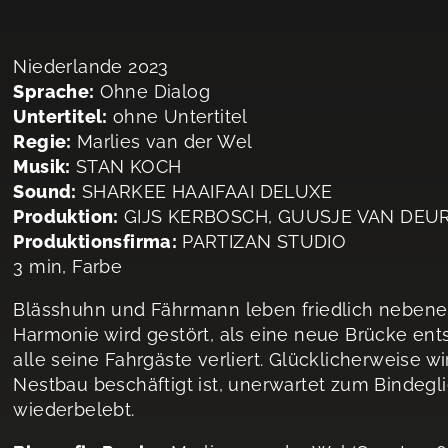
Niederlande 2023
Sprache:
Ohne Dialog
Untertitel:
ohne Untertitel
Regie:
Marlies van der Wel
Musik:
STAN KOCH
Sound:
SHARKEE HAAIFAAI DELUXE
Produktion:
GIJS KERBOSCH, GUUSJE VAN DEU
Produktionsfirma:
PARTIZAN STUDIO
3 min, Farbe
Blässhuhn und Fährmann leben friedlich nebenei
Harmonie wird gestört, als eine neue Brücke en
alle seine Fahrgäste verliert. Glücklicherweise 
Nestbau beschäftigt ist, unerwartet zum Bindegl
wiederbelebt.