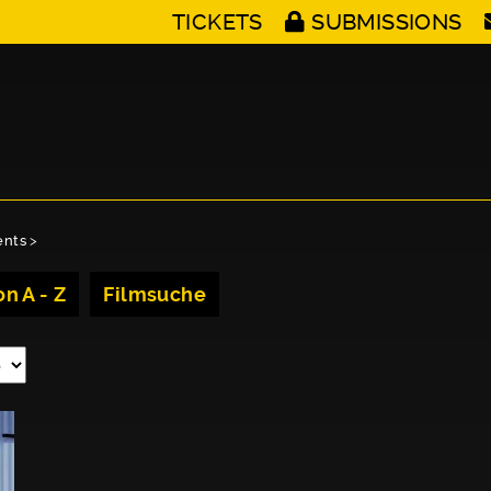
TICKETS
SUBMISSIONS
ents
>
n A - Z
Filmsuche