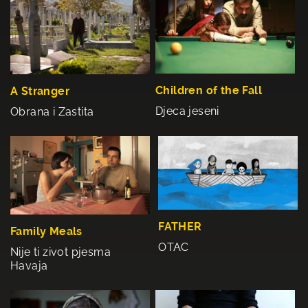
Children of the Fall
A Stranger
Djeca jeseni
Obrana i Zastita
FATHER
Family Meals
OTAC
Nije ti zivot pjesma
Havaja