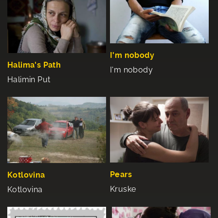
I'm nobody
Halima's Path
I'm nobody
Halimin Put
Pears
Kotlovina
Kruske
Kotlovina