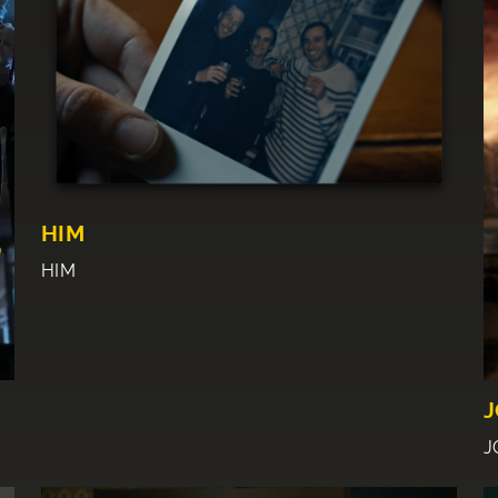
HIM
HIM
J
J