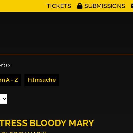
TICKETS
SUBMISSIONS
ents
>
n A - Z
Filmsuche
CTRESS BLOODY MARY