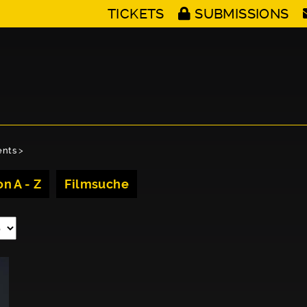
TICKETS
SUBMISSIONS
ents
>
n A - Z
Filmsuche