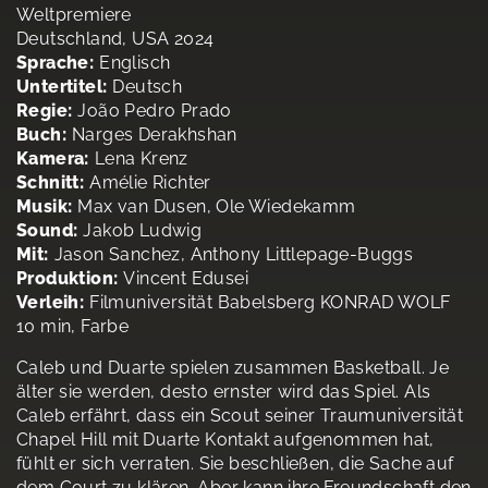
Weltpremiere
Deutschland, USA 2024
Sprache:
Englisch
Untertitel:
Deutsch
Regie:
João Pedro Prado
Buch:
Narges Derakhshan
Kamera:
Lena Krenz
Schnitt:
Amélie Richter
Musik:
Max van Dusen, Ole Wiedekamm
Sound:
Jakob Ludwig
Mit:
Jason Sanchez, Anthony Littlepage-Buggs
Produktion:
Vincent Edusei
Verleih:
Filmuniversität Babelsberg KONRAD WOLF
10 min, Farbe
Caleb und Duarte spielen zusammen Basketball. Je
älter sie werden, desto ernster wird das Spiel. Als
Caleb erfährt, dass ein Scout seiner Traumuniversität
Chapel Hill mit Duarte Kontakt aufgenommen hat,
fühlt er sich verraten. Sie beschließen, die Sache auf
dem Court zu klären. Aber kann ihre Freundschaft den