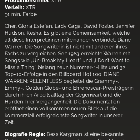
Produktionsfirma:
XTR
Verleih:
XTR
91 min, Farbe
Cher, Gloria Estefan, Lady Gaga, David Foster, Jennifer
Hudson, Kesha. Es gibt eine Gemeinsamkeit, welche
all diese Interpret:innen miteinander verbindet: Diane
Warren. Die Songwriterin ist nicht mit anderen ihres
Fachs zu vergleichen. Seit 1983 erreichte Warren mit
Songs wie „Un-Break My Heart“ und „I Don’t Want to
Miss a Thing“ bislang neun Nummer-1-Hits und 32
Top-10-Erfolge in den Billboard Hot 100. DIANE
WARREN: RELENTLESS begleitet die Grammy-,
Emmy-, Golden Globe- und Ehrenoscar-Preisträgerin
durch ihren Arbeitsalltag der Gegenwart und die
Hürden ihrer Vergangenheit. Die Dokumentation
eröffnet einen vollkommen neuen Blick auf die
kommerziell erfolgreichste Songwriter:in unserer
Zeit.
Biografie Regie:
Bess Kargman ist eine bekannte