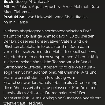
Buch:
Georgi M. Unkovski
Mit:
Arif Jakup, Agush Agushev, Aksel Mehmet, Dora
Akan Zlatanova
Produktion:
Ivan Unkovski, Ivana Shekutkoska
99 min, Farbe
In einem abgelegenen nordmazedonischen Dorf
träumt der 15-jährige Ahmet davon, DJ zu werden.
Der Druck seines konservativen Vaters und die
Pflichten als Schafhirte belasten ihn. Doch dann
verliebt er sich zum ersten Mal – die rebellische Aya
ist jedoch einem anderen versprochen. Als er zufällig
in eine geheime nächtliche Technoparty im Wald
(Stroboskop-Effekte!) stolpert, wird die Welt bunt –
sogar ein Schaf leuchtet pink. Mit Charme, Witz und
Wärme erzählt der Film leichtfüßig vom
Erwachsenwerden. Variety lobt ihn als „Offenbarung,
die mühelos zwischen ausgelassener Komödie und
kunstvollem Arthouse-Drama balanciert“. Der
prämierte Publikumsliebling von Sundance begeistert
weltweit auf Festivals.