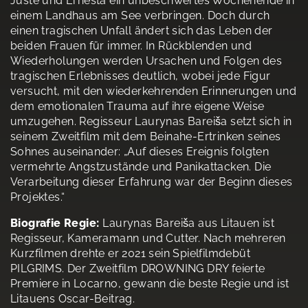
Juste und Ernesta ein unbeschwertes Wochenende in
einem Landhaus am See verbringen. Doch durch
einen tragischen Unfall ändert sich das Leben der
beiden Frauen für immer. In Rückblenden und
Wiederholungen werden Ursachen und Folgen des
tragischen Erlebnisses deutlich, wobei jede Figur
versucht, mit den wiederkehrenden Erinnerungen und
dem emotionalen Trauma auf ihre eigene Weise
umzugehen. Regisseur Laurynas Bareiša setzt sich in
seinem Zweitfilm mit dem Beinahe-Ertrinken seines
Sohnes auseinander: „Auf dieses Ereignis folgten
vermehrte Angstzustände und Panikattacken. Die
Verarbeitung dieser Erfahrung war der Beginn dieses
Projektes.“
Biografie Regie:
Laurynas Bareiša aus Litauen ist
Regisseur, Kameramann und Cutter. Nach mehreren
Kurzfilmen drehte er 2021 sein Spielfilmdebüt
PILGRIMS. Der Zweitfilm DROWNING DRY feierte
Premiere in Locarno, gewann die beste Regie und ist
Litauens Oscar-Beitrag.