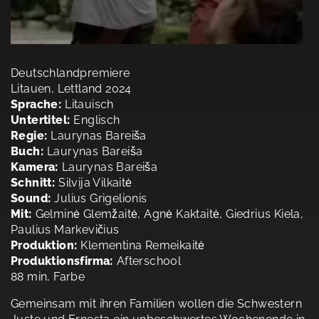
Deutschlandpremiere
Litauen, Lettland 2024
Sprache:
Litauisch
Untertitel:
Englisch
Regie:
Laurynas Bareiša
Buch:
Laurynas Bareiša
Kamera:
Laurynas Bareiša
Schnitt:
Silvija Vilkaitė
Sound:
Julius Grigelionis
Mit:
Gelminė Glemžaitė, Agnė Kaktaitė, Giedrius Kiela,
Paulius Markevičius
Produktion:
Klementina Remeikaitė
Produktionsfirma:
Afterschool
88 min, Farbe
Gemeinsam mit ihren Familien wollen die Schwestern