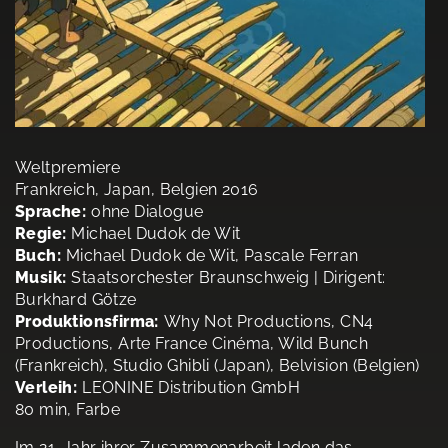
Weltpremiere
Frankreich, Japan, Belgien 2016
Sprache:
ohne Dialogue
Regie:
Michael Dudok de Wit
Buch:
Michael Dudok de Wit, Pascale Ferran
Musik:
Staatsorchester Braunschweig | Dirigent:
Burkhard Götze
Produktionsfirma:
Why Not Productions, CN4
Productions, Arte France Cinéma, Wild Bunch
(Frankreich), Studio Ghibli (Japan), Belvision (Belgien)
Verleih:
LEONINE Distribution GmbH
80 min, Farbe
Im 21. Jahr ihrer Zusammenarbeit laden das