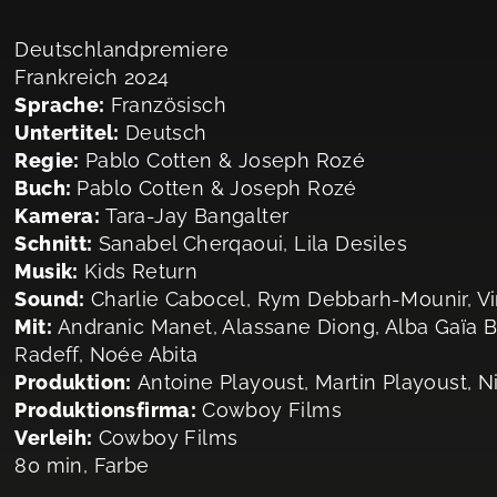
Deutschlandpremiere
Frankreich 2024
Sprache:
Französisch
Untertitel:
Deutsch
Regie:
Pablo Cotten & Joseph Rozé
Buch:
Pablo Cotten & Joseph Rozé
Kamera:
Tara-Jay Bangalter
Schnitt:
Sanabel Cherqaoui, Lila Desiles
Musik:
Kids Return
Sound:
Charlie Cabocel, Rym Debbarh-Mounir, V
Mit:
Andranic Manet, Alassane Diong, Alba Gaïa B
Radeff, Noée Abita
Produktion:
Antoine Playoust, Martin Playoust, N
Produktionsfirma:
Cowboy Films
Verleih:
Cowboy Films
80 min, Farbe