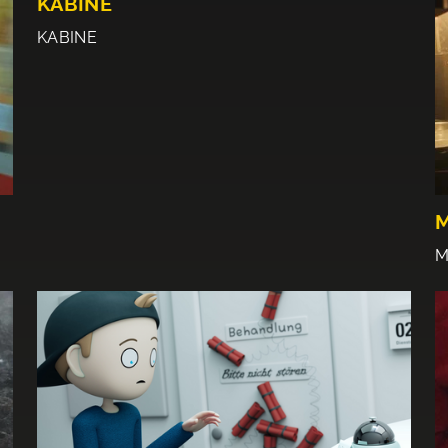
KABINE
KABINE
M
M