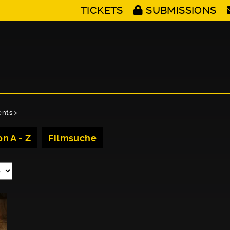
TICKETS
SUBMISSIONS
ents
>
n A - Z
Filmsuche