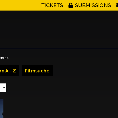
TICKETS
SUBMISSIONS
ents
>
n A - Z
Filmsuche