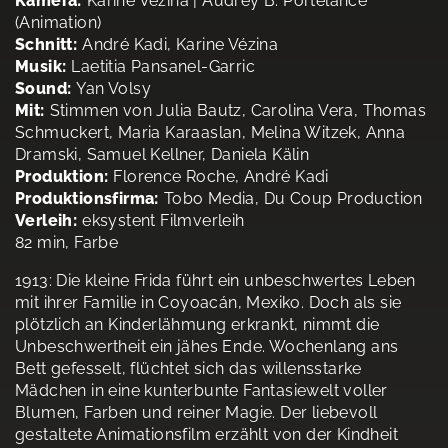
Kamera:
Karine Vézina | Audrey B. Portelance
(Animation)
Schnitt:
André Kadi, Karine Vézina
Musik:
Laetitia Pansanel-Garric
Sound:
Yan Volsy
Mit:
Stimmen von Julia Bautz, Carolina Vera, Thomas
Schmuckert, Maria Karaaslan, Melina Witzek, Anna
Dramski, Samuel Kellner, Daniela Kälin
Produktion:
Florence Roche, André Kadi
Produktionsfirma:
Tobo Media, Du Coup Production
Verleih:
eksystent Filmverleih
82 min, Farbe
1913: Die kleine Frida führt ein unbeschwertes Leben
mit ihrer Familie in Coyoacán, Mexiko. Doch als sie
plötzlich an Kinderlähmung erkrankt, nimmt die
Unbeschwertheit ein jähes Ende. Wochenlang ans
Bett gefesselt, flüchtet sich das willensstarke
Mädchen in eine kunterbunte Fantasiewelt voller
Blumen, Farben und reiner Magie. Der liebevoll
gestaltete Animationsfilm erzählt von der Kindheit