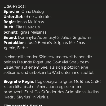
Litauen 2024
Sprache:
Ohne Dialog
Untertitel:
ohne Untertitel
Regie:
Ignas Meilūnas
Buch:
Titas Laucius
Schnitt:
Ignas Meilūnas
Sound:
Dominyka Adomaitytė, Julius Grigelionis
Produktion:
Justė Beniušytė, Ignas Meilūnas
13 min, Farbe
In einer glitzernden Winterwunderwelt haben die
beiden Freunde Piglet und Cow viel Spaß beim
Eislaufen auf einem See, als sich plötzlich eine
seltsame und unbekannte Welt unter ihnen auftut.
Biografie Regie:
Regiebiografie Ignas Meilūnas (1985)
ist ein lithauischer Animationsregisseur und -
produzent. Er ist Co-Gründer des Animationsstudios
"Kadrų Skyrius" in Vilnius.