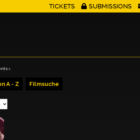
TICKETS
SUBMISSIONS
ents
>
n A - Z
Filmsuche