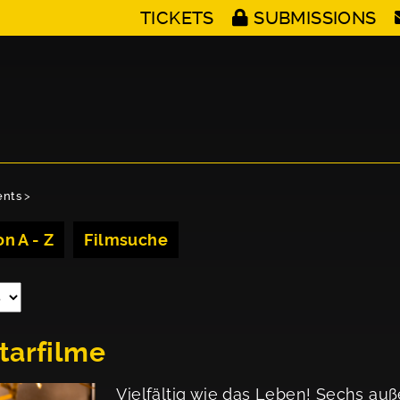
TICKETS
SUBMISSIONS
ents
>
n A - Z
Filmsuche
tarfilme
Vielfältig wie das Leben! Sechs a