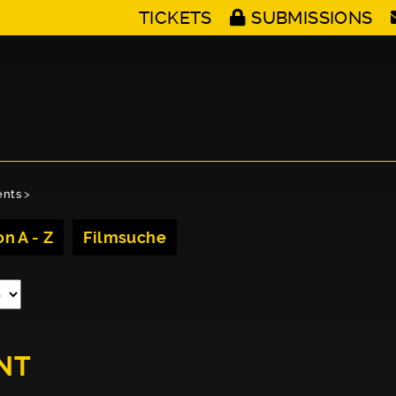
TICKETS
SUBMISSIONS
ents
>
n A - Z
Filmsuche
ENT