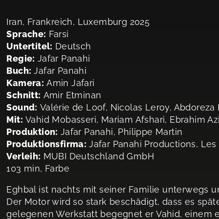
Iran, Frankreich, Luxemburg 2025
Sprache:
Farsi
Untertitel:
Deutsch
Regie:
Jafar Panahi
Buch:
Jafar Panahi
Kamera:
Amin Jafari
Schnitt:
Amir Etminan
Sound:
Valérie de Loof, Nicolas Leroy, Abdoreza H
Mit:
Vahid Mobasseri, Mariam Afshari, Ebrahim Azi
Produktion:
Jafar Panahi, Philippe Martin
Produktionsfirma:
Jafar Panahi Productions, Les
Verleih:
MUBI Deutschland GmbH
103 min, Farbe
Eghbal ist nachts mit seiner Familie unterwegs u
Der Motor wird so stark beschädigt, dass es spät
gelegenen Werkstatt begegnet er Vahid, einem 