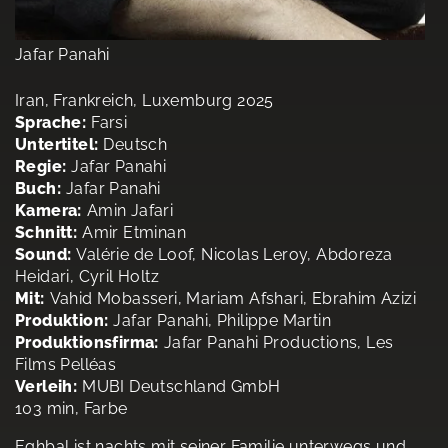
Jafar Panahi
Iran, Frankreich, Luxemburg 2025
Sprache:
Farsi
Untertitel:
Deutsch
Regie:
Jafar Panahi
Buch:
Jafar Panahi
Kamera:
Amin Jafari
Schnitt:
Amir Etminan
Sound:
Valérie de Loof, Nicolas Leroy, Abdoreza
Heidari, Cyril Holtz
Mit:
Vahid Mobasseri, Mariam Afshari, Ebrahim Azizi
Produktion:
Jafar Panahi, Philippe Martin
Produktionsfirma:
Jafar Panahi Productions, Les
Films Pelléas
Verleih:
MUBI Deutschland GmbH
103 min, Farbe
Eghbal ist nachts mit seiner Familie unterwegs und