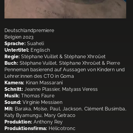
Deutschlandpremiere
Belgien 2023
Sprache:
Suaheli
Untertitel:
Englisch
Regie:
Stéphane Vuillet & Stéphane Xhroüet
Buch:
Stéphane Vuillet, Stéphane Xhroüet & Pierre
Penneman basierend auf Aussagen von Kindern und
Lehrer:innen des CTO in Goma
Kamera:
Kinan Massarani
Schnitt:
Jeanne Plassier, Matyass Veress
Musik:
Thomas Faure
Sound:
Virginie Messiaen
Mit:
Baraka, Moïse, Paul, Jackson, Clément Busimba,
Katy Byamungu, Mary Getraco
Produktion:
Anthony Rey
Produktionsfirma:
Hélicotronc