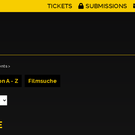
TICKETS
SUBMISSIONS
ents
>
n A - Z
Filmsuche
E