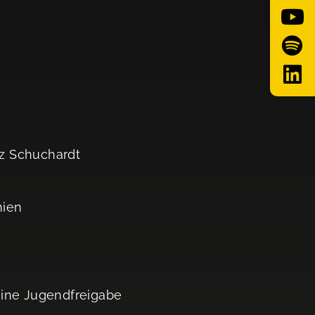
sz Schuchardt
mien
eine Jugendfreigabe