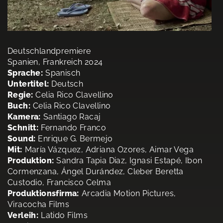
Deutschlandpremiere
Spanien, Frankreich 2024
Sprache:
Spanisch
Untertitel:
Deutsch
Regie:
Celia Rico Clavellino
Buch:
Celia Rico Clavellino
Kamera:
Santiago Racaj
Schnitt:
Fernando Franco
Sound:
Enrique G. Bermejo
Mit:
María Vázquez, Adriana Ozores, Aimar Vega
Produktion:
Sandra Tapia Diaz, Ignasi Estapé, Ibon
Cormenzana, Ángel Durández, Cleber Beretta
Custodio, Francisco Celma
Produktionsfirma:
Arcadia Motion Pictures,
Viracocha Films
Verleih:
Latido Films