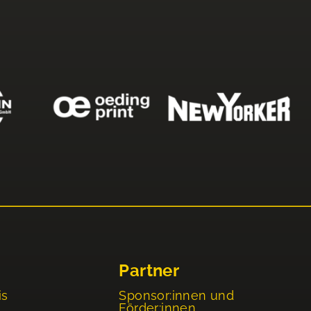
Partner
is
Sponsor:innen und
Förder:innen