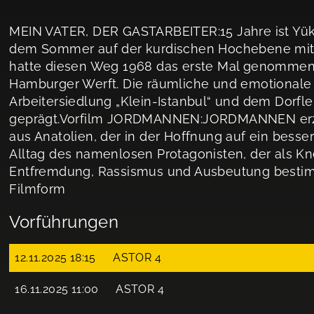
MEIN VATER, DER GASTARBEITER:15 Jahre ist Yükse
dem Sommer auf der kurdischen Hochebene mit 
hatte diesen Weg 1968 das erste Mal genommen
Hamburger Werft. Die räumliche und emotionale
Arbeitersiedlung „Klein-Istanbul“ und dem Dorfleb
geprägt.Vorfilm JORDMANNEN:JORDMANNEN erzäh
aus Anatolien, der in der Hoffnung auf ein bess
Alltag des namenlosen Protagonisten, der als Knet
Entfremdung, Rassismus und Ausbeutung besti
Filmform
Vorführungen
12.11.2025 18:15
ASTOR 4
16.11.2025 11:00
ASTOR 4