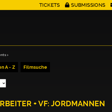
TICKETS
SUBMISSIONS
ents
>
n A - Z
Filmsuche
ARBEITER + VF: JORDMANNEN